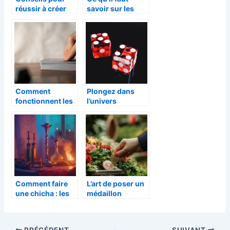
réussir à créer
savoir sur les
votre entreprise
services
de mode
funeraires
Comment
Plongez dans
fonctionnent les
l’univers
jeux de cartes a
fascinant des
collectionner ?
casinos en ligne
Comment faire
L’art de poser un
une chicha : les
médaillon
étapes à suivre
funéraire :
pour un perçage
Conseils
optimal du papier
d’experts pour
PRÉCÉDENT
SUIVANT