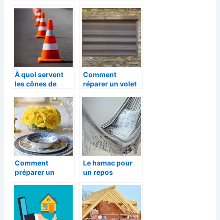
d’un bébé ?
immobilière en
ligne
À quoi servent
Comment
les cônes de
réparer un volet
signalisations et
roulant à
comment en
domicile ?
choisir ?
Comment
Le hamac pour
préparer un
un repos
évènement à la
désormais plus
maison ?
paisible