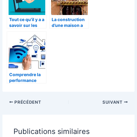
Tout ce qu’il y a a
La construction
savoir sur les
d’une maison a
transactions
Madagascar
dans le secteur
de l’immobilier
Comprendre la
performance
energetique
d’une maison
PRÉCÉDENT
SUIVANT
Publications similaires