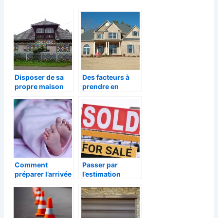
Disposer de sa
Des facteurs à
propre maison
prendre en
compte lors du
choix d’une
maison
Comment
Passer par
préparer l’arrivée
l’estimation
d’un bébé ?
immobilière en
ligne