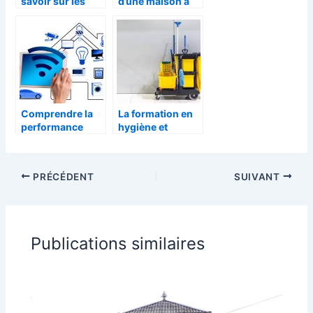
savoir sur les
d’une maison a
transactions
Madagascar
dans le secteur
de l’immobilier
Comprendre la
La formation en
performance
hygiène et
energetique
salubrité
d’une maison
pourquoi est-ce
obligatoire ?
PRÉCÉDENT
SUIVANT
Publications similaires