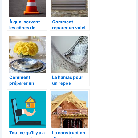
À quoi servent
Comment
les cônes de
réparer un volet
signalisations et
roulant à
comment en
domicile ?
choisir ?
Comment
Le hamac pour
préparer un
un repos
évènement à la
désormais plus
maison ?
paisible
Tout ce qu’il y a a
La construction