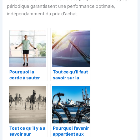
périodique garantissent une performance optimale,
indépendamment du prix d'achat.
Pourquoi la
Tout ce qu’il faut
corde à sauter
savoir sur la
est-elle si
réparation d’un
populaire pour le
pare-brise
crossfit ?
Tout ce qu’il y a a
Pourquoi l’avenir
savoir sur
appartient aux
l’hippodrome de
scooters