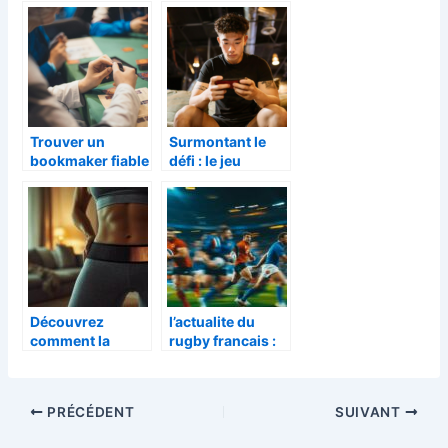
Deauville La
electriques
Touques
plutot qu’aux
essence ?
Trouver un
Surmontant le
bookmaker fiable
défi : le jeu
: conseils
mobile ultime
pratiques
pour les fans de
foot
Découvrez
l’actualite du
comment la
rugby francais :
ceinture form
resultats,
aide à tonifier
transferts et
vos abdominaux
performances
PRÉCÉDENT
SUIVANT
et soulager les
des equipes
douleurs