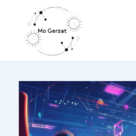
Aller
au
contenu