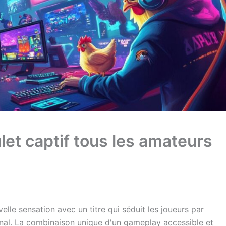
let captif tous les amateurs
lle sensation avec un titre qui séduit les joueurs par
inal. La combinaison unique d'un gameplay accessible et