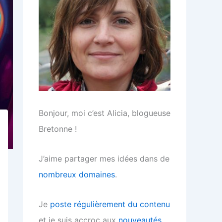
Bonjour, moi c’est Alicia, blogueuse
Bretonne !
J’aime partager mes idées dans de
nombreux domaines
.
Je
poste régulièrement du contenu
et je suis accroc aux
nouveautés
.