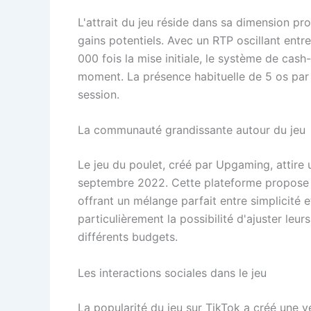
L'attrait du jeu réside dans sa dimension pr
gains potentiels. Avec un RTP oscillant entr
000 fois la mise initiale, le système de cash
moment. La présence habituelle de 5 os par
session.
La communauté grandissante autour du jeu
Le jeu du poulet, créé par Upgaming, attire
septembre 2022. Cette plateforme propose u
offrant un mélange parfait entre simplicité 
particulièrement la possibilité d'ajuster leu
différents budgets.
Les interactions sociales dans le jeu
La popularité du jeu sur TikTok a créé une 