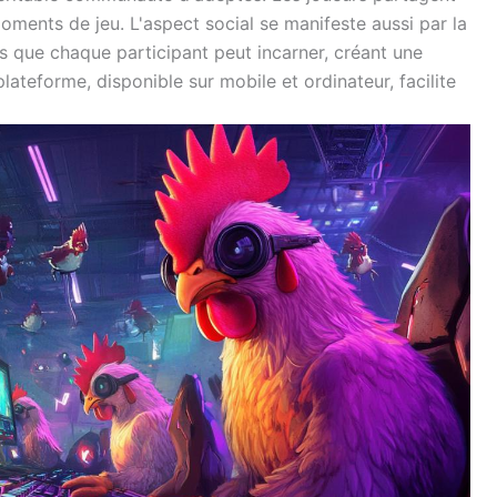
moments de jeu. L'aspect social se manifeste aussi par la
 que chaque participant peut incarner, créant une
 plateforme, disponible sur mobile et ordinateur, facilite