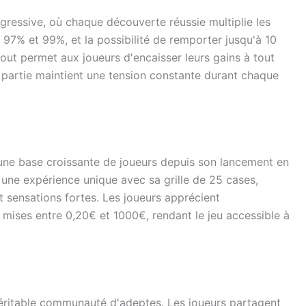
ogressive, où chaque découverte réussie multiplie les
e 97% et 99%, et la possibilité de remporter jusqu'à 10
-out permet aux joueurs d'encaisser leurs gains à tout
 partie maintient une tension constante durant chaque
 une base croissante de joueurs depuis son lancement en
ne expérience unique avec sa grille de 25 cases,
et sensations fortes. Les joueurs apprécient
rs mises entre 0,20€ et 1000€, rendant le jeu accessible à
véritable communauté d'adeptes. Les joueurs partagent