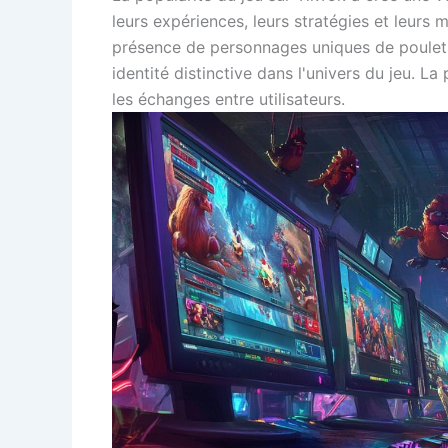
leurs expériences, leurs stratégies et leurs 
présence de personnages uniques de poulets
identité distinctive dans l'univers du jeu. La
les échanges entre utilisateurs.