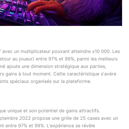
f avec un multiplicateur pouvant atteindre x10 000. Les
etour au joueur) entre 97% et 99%, parmi les meilleurs
né ajoute une dimension stratégique aux parties,
rs gains à tout moment. Cette caractéristique s'avère
nts spéciaux organisés sur la plateforme.
ue unique et son potentiel de gains attractifs.
eptembre 2022 propose une grille de 25 cases avec un
nt entre 97% et 99%. L'expérience se révèle