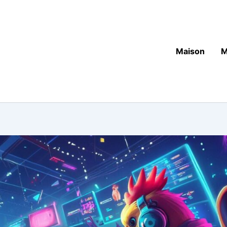
Maison
M